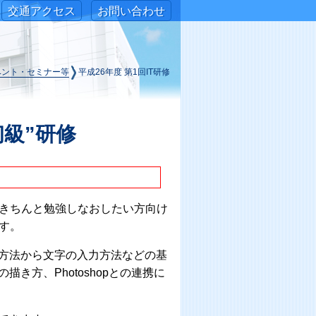
交通アクセス
お問い合わせ
ベント・セミナー等
平成26年度 第1回IT研修
“初級”研修
礎からきちんと勉強しなおしたい方向け
ます。
方法から文字の入力方法などの基
き方、Photoshopとの連携に