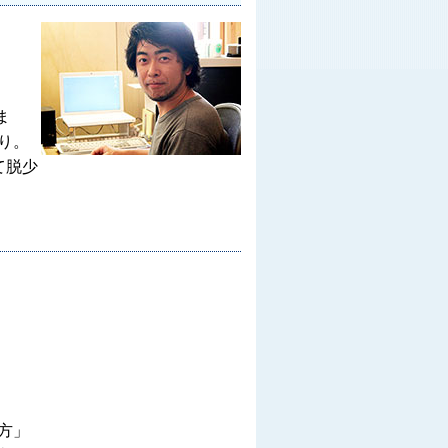
ま
り。
て脱少
方」