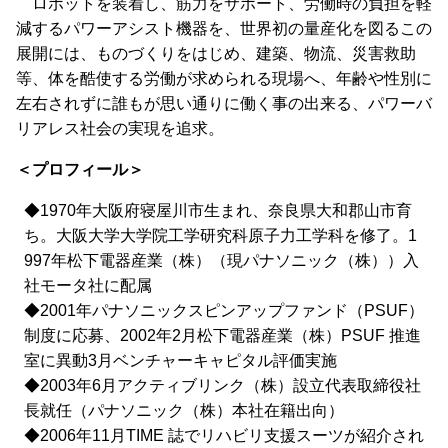
ロボットを装着し、筋力をサポート、労働時の負担を軽
減するパワーアシスト機器を、世界初の量産化を図るこの
展開には、ものづくりをはじめ、建築、物流、災害救助
等、体を酷使する労働が求められる現場へ、年齢や性別に
左右されずに誰もが思い通りに働く事の出来る、パワーバ
リアレス社会の実現を追求。
＜プロフィール＞
◆1970年大阪府寝屋川市生まれ、奈良県大和郡山市育
ち。大阪大学大学院工学研究科原子力工学科を修了。1
997年松下電器産業（株）（現パナソニック（株））入
社モータ社に配属
◆2001年パナソニックスピンアップファンド（PSUF）
制度に応募、2002年2月松下電器産業（株）PSUF 推進
室に異動3月ベンチャーキャピタル評価実施
◆2003年6月アクティブリンク（株）設立代表取締役社
長就任（パナソニック（株）本社在籍出向）
◆2006年11月TIME 誌でリハビリ支援スーツが紹介され